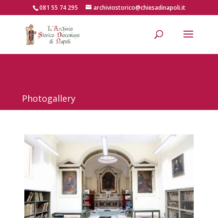
081 55 74 295
archiviostorico@chiesadinapoli.it
Photogallery